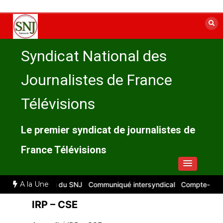
Aller
au
contenu
Syndicat National des
Journalistes de France
Télévisions
Le premier syndicat de journalistes de
France Télévisions
A la Une
 : compte rendu du SNJ
Communiqué intersyndical
Compte-rendu C
IRP – CSE