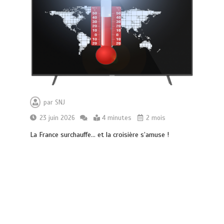
par
SNJ
23 juin 2026
4 minutes
2 mois
La France surchauffe… et la croisière s’amuse !