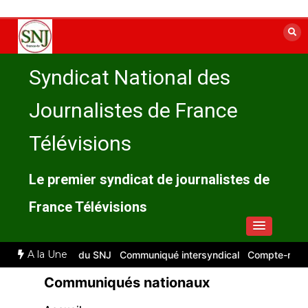
Aller
au
contenu
Syndicat National des
Journalistes de France
Télévisions
Le premier syndicat de journalistes de
France Télévisions
A la Une
ompte rendu du SNJ
Communiqué intersyndical
Compte-rendu CSE ré
Communiqués nationaux