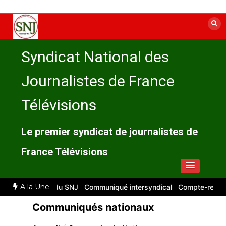
Aller
au
contenu
Syndicat National des
Journalistes de France
Télévisions
Le premier syndicat de journalistes de
France Télévisions
A la Une
compte rendu du SNJ
Communiqué intersyndical
Compte-rendu CSE r
Communiqués nationaux