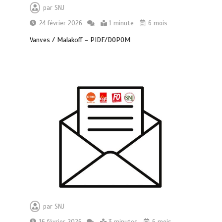
par
SNJ
24 février 2026
1 minute
6 mois
Vanves / Malakoff – PIDF/DOPOM
par
SNJ
16 février 2026
3 minutes
6 mois