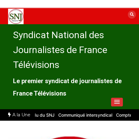
Aller
au
contenu
Syndicat National des
Journalistes de France
Télévisions
Le premier syndicat de journalistes de
France Télévisions
A la Une
6 : compte rendu du SNJ
Communiqué intersyndical
Compte-rendu 