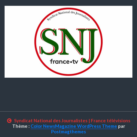
Syndicat National des Journalistes
|
France télévisions
Thème :
Color NewsMagazine WordPress Theme
par
Postmagthemes