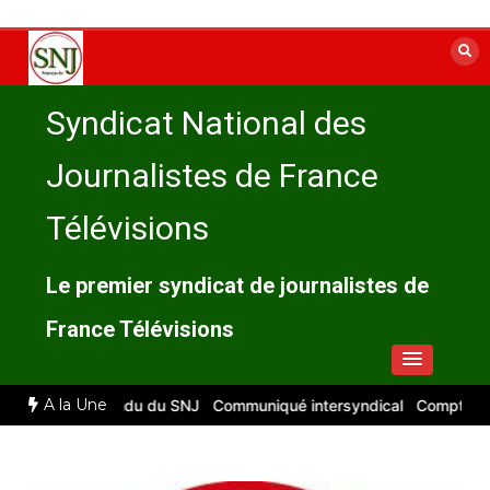
Aller
au
contenu
Syndicat National des
Journalistes de France
Télévisions
Le premier syndicat de journalistes de
France Télévisions
A la Une
6 : compte rendu du SNJ
Communiqué intersyndical
Compte-rendu 