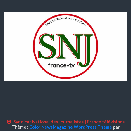
Syndicat National des Journalistes
|
France télévisions
Thème :
Color NewsMagazine WordPress Theme
par