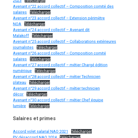
2023
Télécharger
Avenant n°22 accord collectif – Composition comité des
salaires
Télécharger
Avenant n°23 accord collectif – Extension périmètre
NOA
Télécharger
Avenant n°24 accord collectif – Avenant dit
Malakoff
Télécharger
Avenant n°25 accord collectif – Collaborations extérieures
journalistes
Télécharger
Avenant n°26 accord collectif – Composition comité
salaires
Télécharger
Avenant n°27 accord collectif – métier Chargé édition
numérique
Télécharger
Avenant n°28 accord collectif – métier Technicien
plateau
Télécharger
Avenant n°29 accord collectif – métier technicien
décor
Télécharger
Avenant n°30 accord collectif – métier Chef équipe
lumière
Télécharger
Salaires et primes
Accord volet salarial NAO 2021
Télécharger
PV désaccord NAO 2024
Télécharger