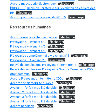
Accord messagerie électronique
Télécharger
[OBSOLETE] Décision unilatérale sur l’évolution de carrière des
RP
Télécharger
Accord parcours professionnels RP FTV
Télécharger
Ressources humaines
Accord groupe santé prévoyance
Télécharger
Prévoyance – avenant n°1
Télécharger
Prévoyance – avenant n°2
Télécharger
Prévoyance – avenant n°3
Télécharger
Prévoyance complémentaire – avenant n°4
Télécharger
Prévoyance – Avenant n°5
Télécharger
Relevé de conclusions Prévoyance Intermittents
Télécharger
Relevé de conclusions Prévoyance Groupe Permanents CDD
droit commun
Télécharger
Accord Prévoyance Intermittents CDDU
Télécharger
Accord forfait mobilité durable
Télécharger
Avenant 1 forfait mobilité durable
Télécharger
Avenant 2 forfait mobilité durable
Télécharger
Avenant 3 forfait mobilité durable
Télécharger
Avenant 4 forfait mobilité durable
Télécharger
Accord handicap
Télécharger