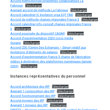
Accord méthodologie problèmes collaborateurs La
Fabrique
Télécharger
Avenant accord de méthode La Fabrique
Télécharger
Accord calendrier IC évolution orga EQT FAB
Télécharger
Accord de méthode chaines régionales France 3
Télécharger
Accord calendrier info-consult chaines régionales France
3
Télécharger
Accord poursuite du dispositif CASAR
Télécharger
Accord d’expérimentation 2023 cross média
Guyane
Télécharger
Accord CDE (Centre Des Echanges – Siège) relatif aux
évolutions d’éléments de salaires
Télécharger
Accord d’expérimentation France 3 chaine de fabrication
vidéos à destination des plateformes numériques (janvier
2026)
Télécharger
Instances représentatives du personnel
Accord architecture des IRP
Télécharger
Avenant 1 composition des IRP
Télécharger
Accord fonctionnement des IRP
Télécharger
Accord moyens des IRP
Télécharger
Avenant 1 moyens des IRP
Télécharger
DREETS – décision composition du CSE central de l’entreprise