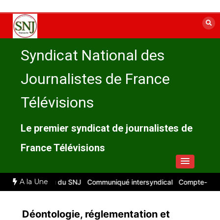
Aller
au
contenu
Syndicat National des
Journalistes de France
Télévisions
Le premier syndicat de journalistes de
France Télévisions
A la Une
 : compte rendu du SNJ
Communiqué intersyndical
Compte-rendu C
Déontologie, réglementation et