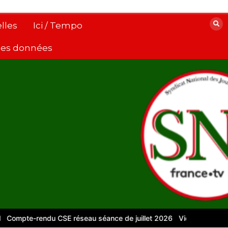
lles
Ici / Tempo
 des données
pte-rendu CSE réseau séance de juillet 2026
Vidéos pour le numé