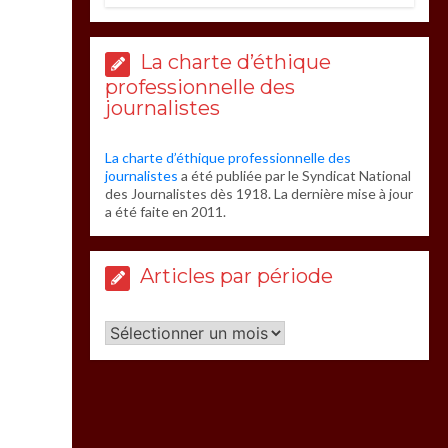
La charte d’éthique
professionnelle des
journalistes
La charte d’éthique professionnelle des
journalistes
a été publiée par le Syndicat National
des Journalistes dès 1918. La dernière mise à jour
a été faite en 2011.
Articles par période
Articles
par
période