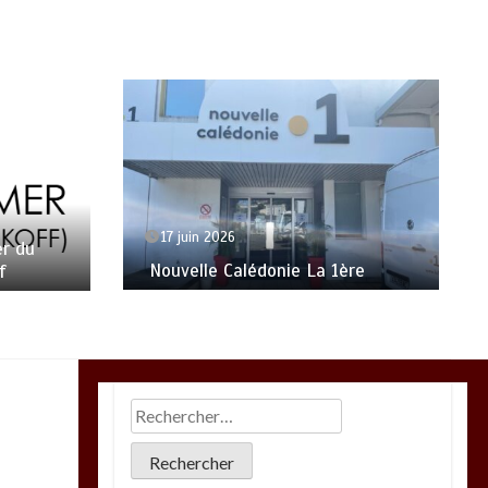
17 juin 2026
r du
Nouvelle Calédonie La 1ère
f