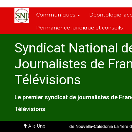
Aller
au
Communiqués
Déontologie, ac
contenu
Permanence juridique et conseils
Syndicat National d
Journalistes de Fra
Télévisions
Le premier syndicat de journalistes de Fra
Télévisions
A la Une
arseille
Comité d’entreprise de Nouvelle-Calédonie La 1ère du 28 j