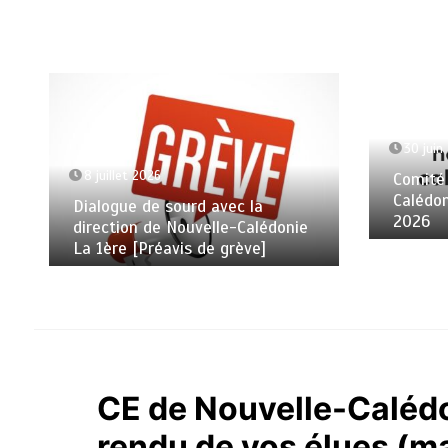
30 juin
8 juillet 2026
Comité 
Calédon
Dialogue de sourd avec la
2026
direction de Nouvelle-Calédonie
La 1ère [Préavis de grève]
CE de Nouvelle-Calédo
rendu de vos élues (m