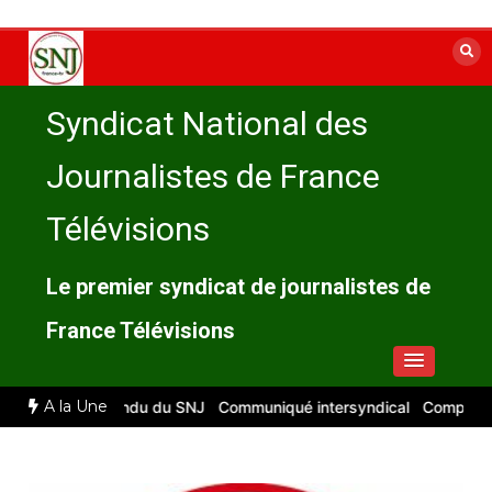
Aller
au
contenu
Syndicat National des
Journalistes de France
Télévisions
Le premier syndicat de journalistes de
France Télévisions
A la Une
26 : compte rendu du SNJ
Communiqué intersyndical
Compte-rendu