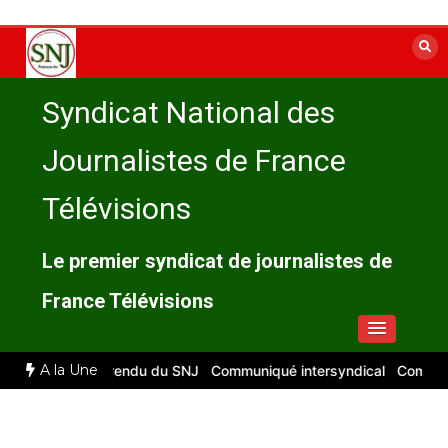
Aller
au
contenu
Syndicat National des
Journalistes de France
Télévisions
Le premier syndicat de journalistes de
France Télévisions
A la Une
2026 : compte rendu du SNJ
Communiqué intersyndical
Compte-ren