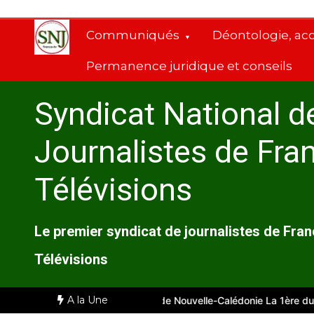
Aller
au
Communiqués
Déontologie, ac
contenu
Permanence juridique et conseils
Syndicat National d
Journalistes de Fra
Télévisions
Le premier syndicat de journalistes de Fra
Télévisions
A la Une
arseille
Comité d’entreprise de Nouvelle-Calédonie La 1ère du 28 j