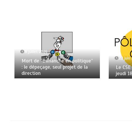
8 juillet 2026
22 juin
Mort de “Dimanche en politique”
: le dépeçage, seul projet de la
Le CSE
direction
jeudi 1