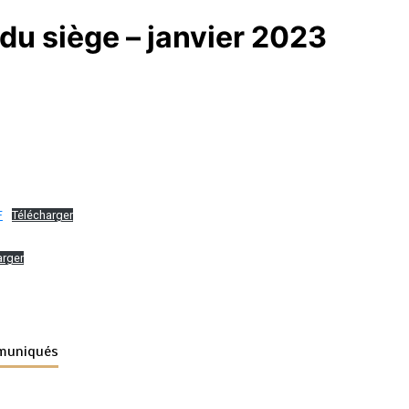
u siège – janvier 2023
F
Télécharger
arger
muniqués