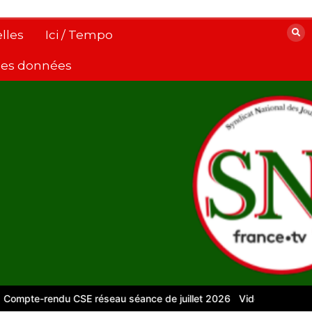
lles
Ici / Tempo
 des données
pte-rendu CSE réseau séance de juillet 2026
Vidéos pour le numé