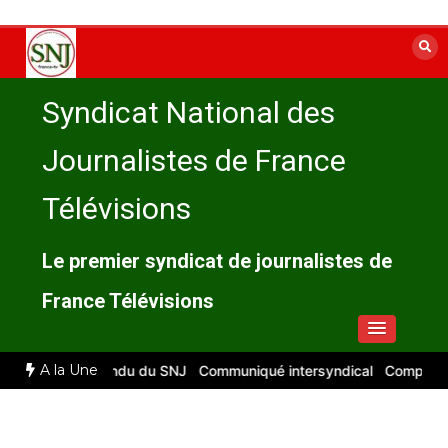
Aller
au
contenu
Syndicat National des
Journalistes de France
Télévisions
Le premier syndicat de journalistes de
France Télévisions
A la Une
026 : compte rendu du SNJ
Communiqué intersyndical
Compte-rendu