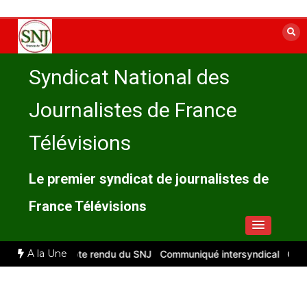
Aller
au
contenu
Syndicat National des
Journalistes de France
Télévisions
Le premier syndicat de journalistes de
France Télévisions
A la Une
llet 2026 : compte rendu du SNJ
Communiqué intersyndical
Compte