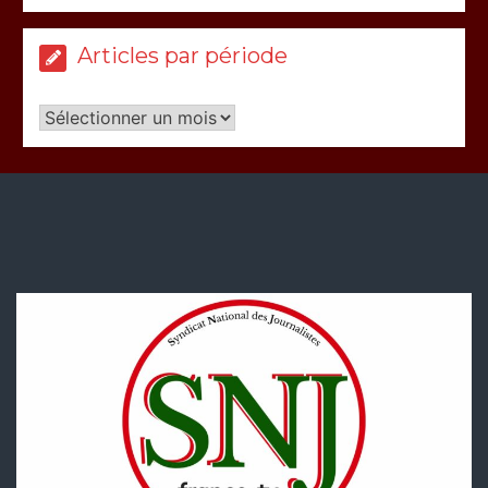
Articles par période
Articles
par
période