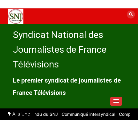
Aller
au
contenu
Syndicat National des
Journalistes de France
Télévisions
Le premier syndicat de journalistes de
France Télévisions
A la Une
026 : compte rendu du SNJ
Communiqué intersyndical
Compte-rendu