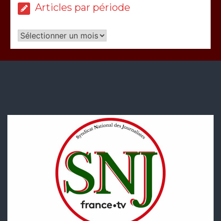
Articles par période
Articles
par
période