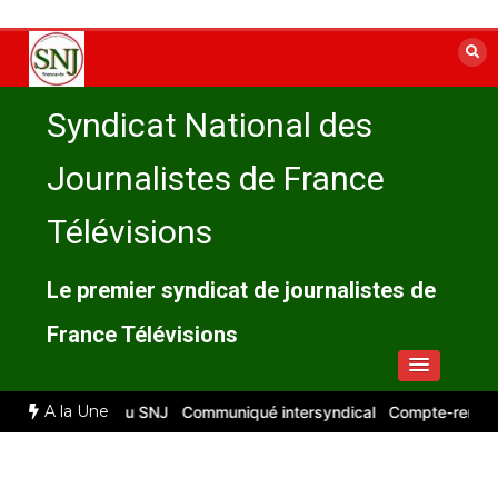
Aller
au
contenu
Syndicat National des
Journalistes de France
Télévisions
Le premier syndicat de journalistes de
France Télévisions
A la Une
 compte rendu du SNJ
Communiqué intersyndical
Compte-rendu CSE 