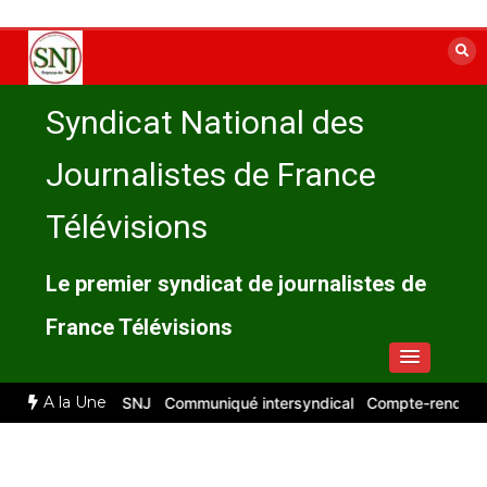
Aller
au
contenu
Syndicat National des
Journalistes de France
Télévisions
Le premier syndicat de journalistes de
France Télévisions
A la Une
pte rendu du SNJ
Communiqué intersyndical
Compte-rendu CSE rés