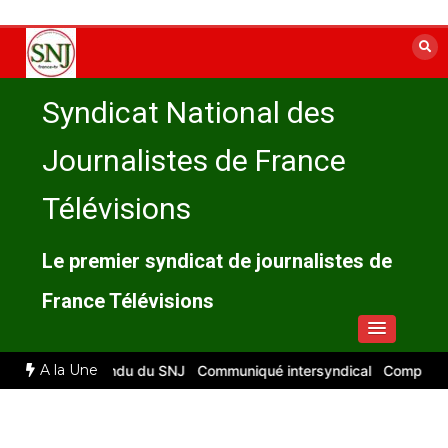
Aller
au
contenu
Syndicat National des
Journalistes de France
Télévisions
Le premier syndicat de journalistes de
France Télévisions
A la Une
026 : compte rendu du SNJ
Communiqué intersyndical
Compte-rendu