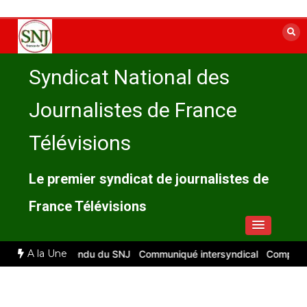
Aller
au
contenu
Syndicat National des
Journalistes de France
Télévisions
Le premier syndicat de journalistes de
France Télévisions
A la Une
026 : compte rendu du SNJ
Communiqué intersyndical
Compte-rend