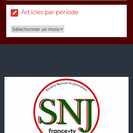
Articles par période
Articles
par
période