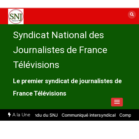
Aller
au
contenu
Syndicat National des
Journalistes de France
Télévisions
Le premier syndicat de journalistes de
France Télévisions
A la Une
026 : compte rendu du SNJ
Communiqué intersyndical
Compte-rendu