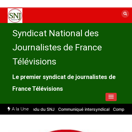
Aller
au
contenu
Syndicat National des
Journalistes de France
Télévisions
Le premier syndicat de journalistes de
France Télévisions
A la Une
6 : compte rendu du SNJ
Communiqué intersyndical
Compte-rendu 