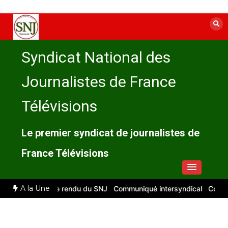
Aller
au
contenu
Syndicat National des
Journalistes de France
Télévisions
Le premier syndicat de journalistes de
France Télévisions
A la Une
t 2026 : compte rendu du SNJ
Communiqué intersyndical
Compte-r