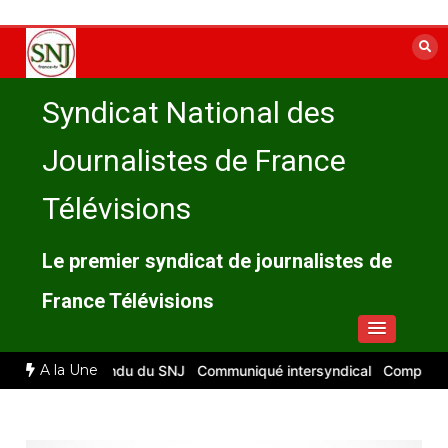
Aller
au
contenu
Syndicat National des
Journalistes de France
Télévisions
Le premier syndicat de journalistes de
France Télévisions
A la Une
6 : compte rendu du SNJ
Communiqué intersyndical
Compte-rendu C