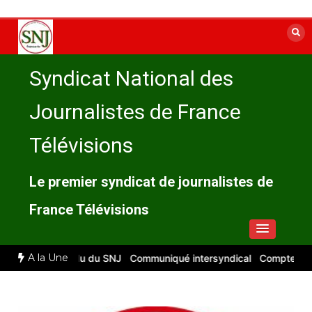
Aller
au
contenu
Syndicat National des
Journalistes de France
Télévisions
Le premier syndicat de journalistes de
France Télévisions
A la Une
6 : compte rendu du SNJ
Communiqué intersyndical
Compte-rendu 