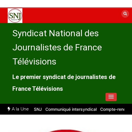
Aller
au
contenu
Syndicat National des
Journalistes de France
Télévisions
Le premier syndicat de journalistes de
France Télévisions
A la Une
compte rendu du SNJ
Communiqué intersyndical
Compte-rendu CSE 