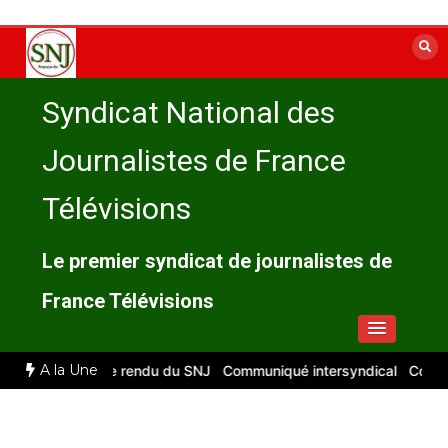
Aller
au
contenu
Syndicat National des
Journalistes de France
Télévisions
Le premier syndicat de journalistes de
France Télévisions
A la Une
et 2026 : compte rendu du SNJ
Communiqué intersyndical
Compte-