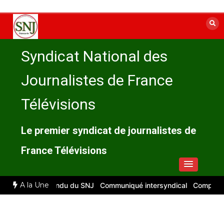
Aller
au
contenu
Syndicat National des
Journalistes de France
Télévisions
Le premier syndicat de journalistes de
France Télévisions
A la Une
026 : compte rendu du SNJ
Communiqué intersyndical
Compte-rend