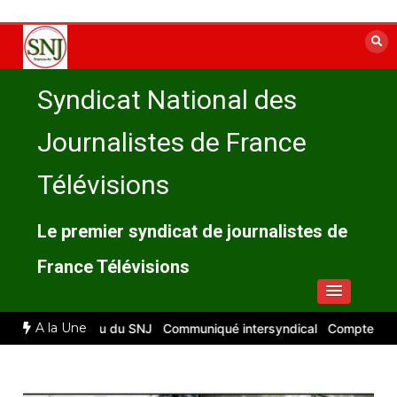
Aller
au
contenu
Syndicat National des
Journalistes de France
Télévisions
Le premier syndicat de journalistes de
France Télévisions
A la Une
 : compte rendu du SNJ
Communiqué intersyndical
Compte-rendu C