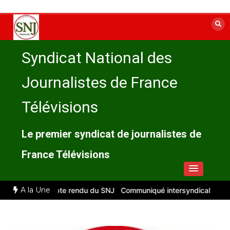
Aller
au
contenu
Syndicat National des
Journalistes de France
Télévisions
Le premier syndicat de journalistes de
France Télévisions
A la Une
llet 2026 : compte rendu du SNJ
Communiqué intersyndical
Compte