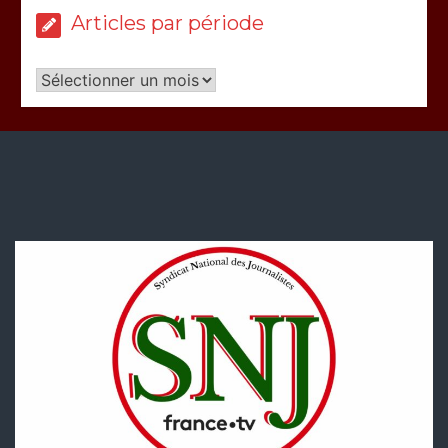
Articles par période
Articles
par
période