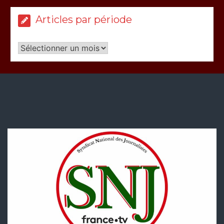
Articles par période
Articles
par
période