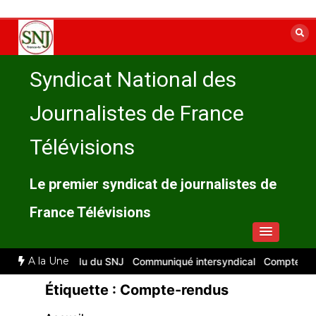
Aller
au
contenu
Syndicat National des
Journalistes de France
Télévisions
Le premier syndicat de journalistes de
France Télévisions
A la Une
 : compte rendu du SNJ
Communiqué intersyndical
Compte-rendu C
Étiquette :
Compte-rendus