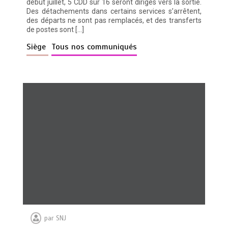
début juillet, 5 CDD sur 16 seront dirigés vers la sortie.
Des détachements dans certains services s’arrêtent,
des départs ne sont pas remplacés, et des transferts
de postes sont […]
Siège
Tous nos communiqués
par
SNJ