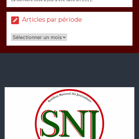
Articles par période
Articles
par
période