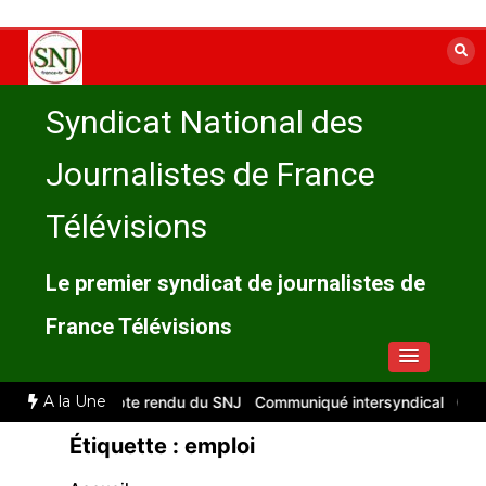
Aller
au
contenu
Syndicat National des
Journalistes de France
Télévisions
Le premier syndicat de journalistes de
France Télévisions
A la Une
illet 2026 : compte rendu du SNJ
Communiqué intersyndical
Compt
Étiquette :
emploi