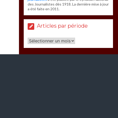
des Journalistes dès 1918. La dernière mise à jour
a été faite en 2011.
Articles par période
Articles
par
période