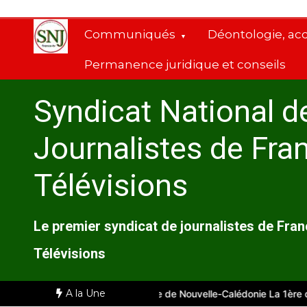
Aller
au
Communiqués
Déontologie, ac
contenu
Permanence juridique et conseils
Syndicat National d
Journalistes de Fra
Télévisions
Le premier syndicat de journalistes de Fra
Télévisions
A la Une
à Marseille
Comité d’entreprise de Nouvelle-Calédonie La 1ère du 