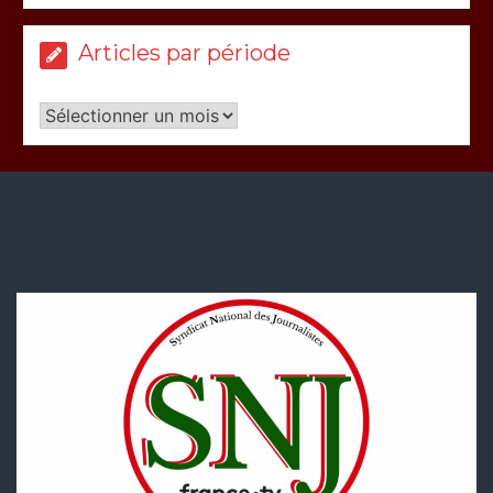
Articles par période
Articles
par
période