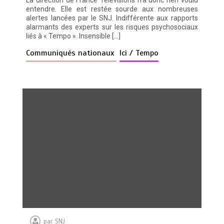
La direction de France Télévisions n’a donc rien voulu
entendre. Elle est restée sourde aux nombreuses
alertes lancées par le SNJ. Indifférente aux rapports
alarmants des experts sur les risques psychosociaux
liés à « Tempo ». Insensible […]
Communiqués nationaux
Ici / Tempo
par
SNJ