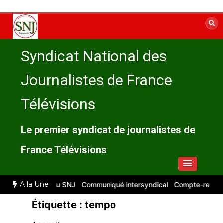
Aller
au
contenu
Syndicat National des
Journalistes de France
Télévisions
Le premier syndicat de journalistes de
France Télévisions
A la Une
: compte rendu du SNJ
Communiqué intersyndical
Compte-rendu CS
Étiquette :
tempo