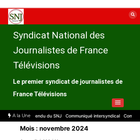
Aller
au
contenu
Syndicat National des
Journalistes de France
Télévisions
Le premier syndicat de journalistes de
France Télévisions
A la Une
2026 : compte rendu du SNJ
Communiqué intersyndical
Compte-rend
Mois :
novembre 2024