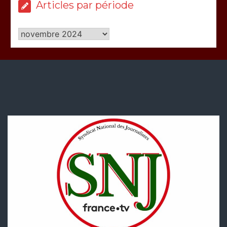
Articles par période
Articles
par
période