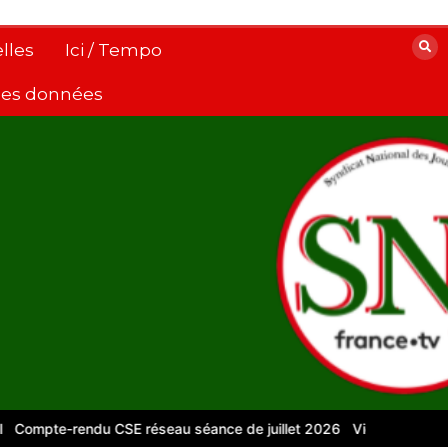
lles
Ici / Tempo
 des données
mpte-rendu CSE réseau séance de juillet 2026
Vidéos pour le num