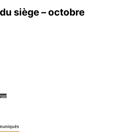
u siège – octobre
rger
muniqués