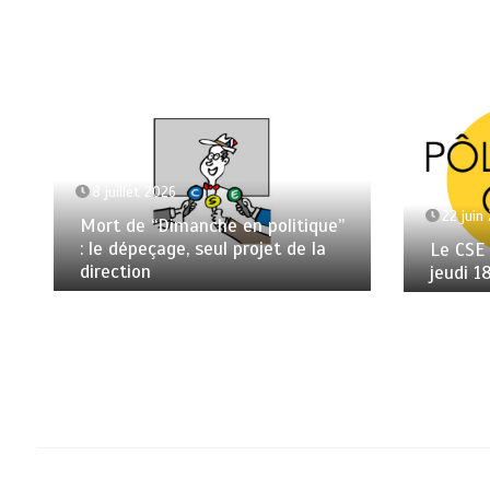
8 juillet 2026
22 juin
Mort de “Dimanche en politique”
: le dépeçage, seul projet de la
Le CSE
direction
jeudi 1