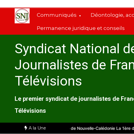
Aller
au
Communiqués
Déontologie, ac
contenu
Permanence juridique et conseils
Syndicat National d
Journalistes de Fra
Télévisions
Le premier syndicat de journalistes de Fra
Télévisions
A la Une
 Marseille
Comité d’entreprise de Nouvelle-Calédonie La 1ère du 28