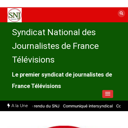
Aller
au
contenu
Syndicat National des
Journalistes de France
Télévisions
Le premier syndicat de journalistes de
France Télévisions
A la Une
t 2026 : compte rendu du SNJ
Communiqué intersyndical
Compte-re