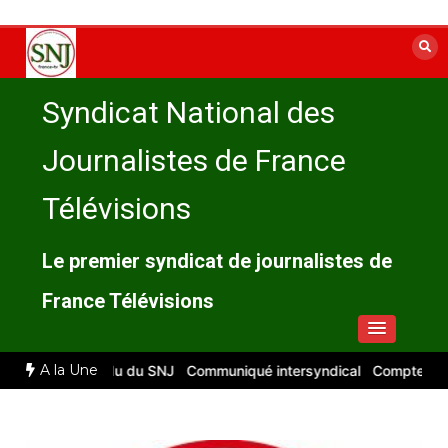
Aller
au
contenu
Syndicat National des
Journalistes de France
Télévisions
Le premier syndicat de journalistes de
France Télévisions
A la Une
 : compte rendu du SNJ
Communiqué intersyndical
Compte-rendu C