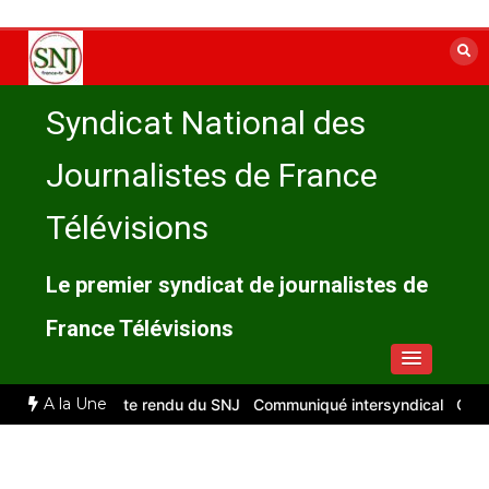
Aller
au
contenu
Syndicat National des
Journalistes de France
Télévisions
Le premier syndicat de journalistes de
France Télévisions
A la Une
let 2026 : compte rendu du SNJ
Communiqué intersyndical
Compte