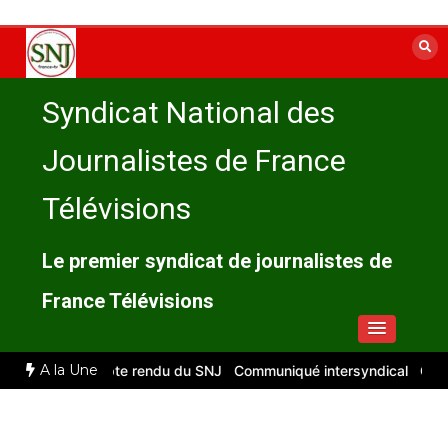
Aller
au
contenu
Syndicat National des
Journalistes de France
Télévisions
Le premier syndicat de journalistes de
France Télévisions
A la Une
llet 2026 : compte rendu du SNJ
Communiqué intersyndical
Compte