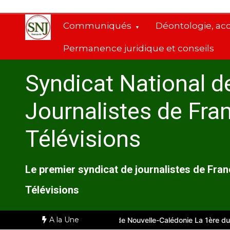
Aller
au
Communiqués
Déontologie, ac
contenu
Permanence juridique et conseils
Syndicat National d
Journalistes de Fra
Télévisions
Le premier syndicat de journalistes de Fra
Télévisions
A la Une
rseille
Comité d’entreprise de Nouvelle-Calédonie La 1ère du 28 ju