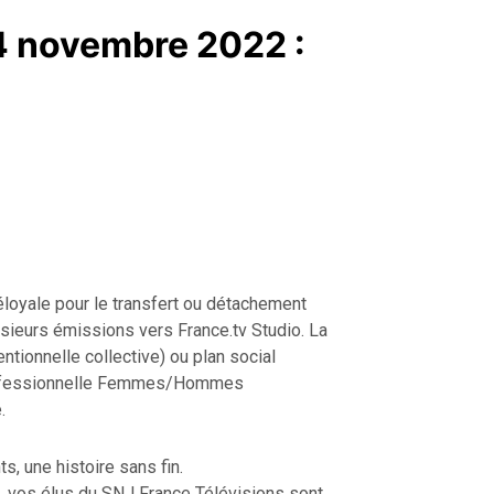
4 novembre 2022 :
éloyale pour le transfert ou détachement
usieurs émissions vers France.tv Studio. La
tionnelle collective) ou plan social
professionnelle Femmes/Hommes
.
 une histoire sans fin.
, vos élus du SNJ France Télévisions sont