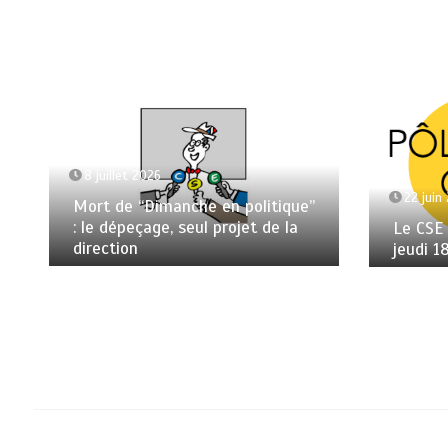
8 juillet 2026
22 juin
Mort de “Dimanche en politique”
: le dépeçage, seul projet de la
Le CSE
direction
jeudi 1