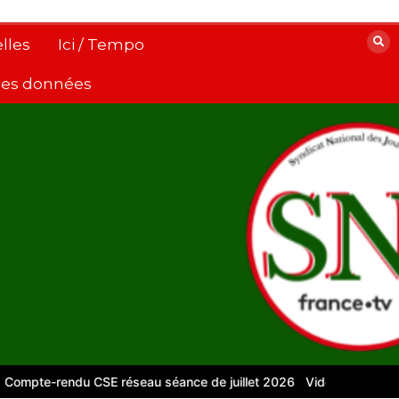
lles
Ici / Tempo
 des données
e-rendu CSE réseau séance de juillet 2026
Vidéos pour le numéri