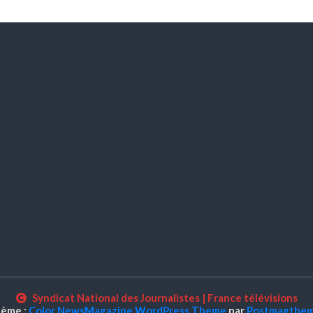
Syndicat National des Journalistes
|
France télévisions
ème :
Color NewsMagazine WordPress Theme
par
Postmagthe