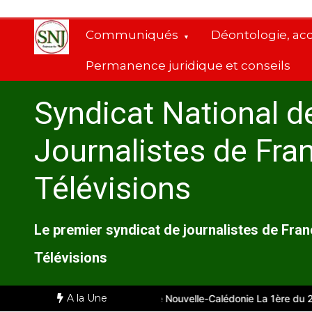
Aller
au
Communiqués
Déontologie, ac
contenu
Permanence juridique et conseils
Syndicat National d
Journalistes de Fra
Télévisions
Le premier syndicat de journalistes de Fra
Télévisions
A la Une
ille
Comité d’entreprise de Nouvelle-Calédonie La 1ère du 28 juill