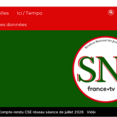
lles
Ici / Tempo
 des données
endu CSE réseau séance de juillet 2026
Vidéos pour le numérique