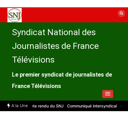
Aller
au
contenu
Syndicat National des
Journalistes de France
Télévisions
Le premier syndicat de journalistes de
France Télévisions
A la Une
llet 2026 : compte rendu du SNJ
Communiqué intersyndical
Compt