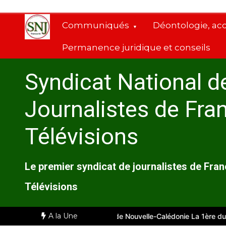
Aller
au
Communiqués
Déontologie, ac
contenu
Permanence juridique et conseils
Syndicat National d
Journalistes de Fra
Télévisions
Le premier syndicat de journalistes de Fra
Télévisions
A la Une
arseille
Comité d’entreprise de Nouvelle-Calédonie La 1ère du 28 j