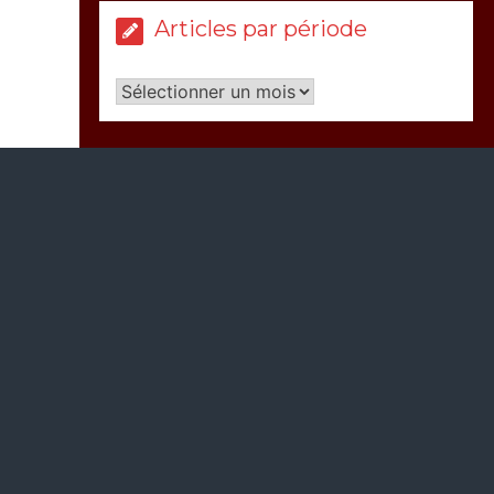
Articles par période
Articles
par
période