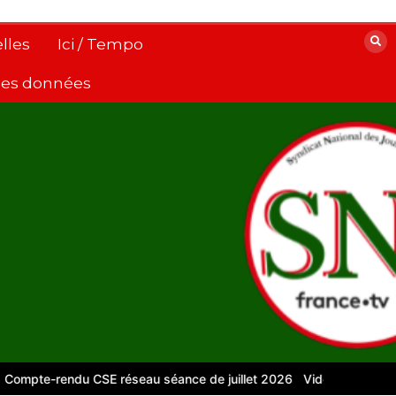
lles
Ici / Tempo
 des données
te-rendu CSE réseau séance de juillet 2026
Vidéos pour le numér