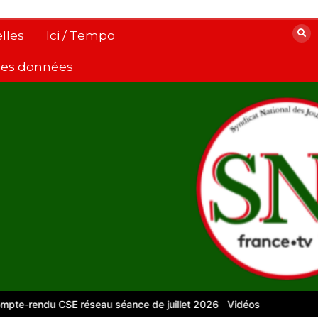
lles
Ici / Tempo
 des données
du CSE réseau séance de juillet 2026
Vidéos pour le numérique –