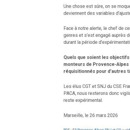
Une chose est sûre, on se moque 
deviennent des variables d’ajust
Face à notre alerte, le chef de 
genres et s’est engagé auprès de
durant la période d’expérimentat
Quels que soient les objectifs
monteurs de Provence-Alpes pl
réquisitionnés pour d’autres 
Les élus CGT et SNJ du CSE Fran
PACA, nous resterons donc vigila
reste expérimental.
Marseille, le 26 mars 2026
PDF : F3 Provence-Alpes SNJ et CG – vi