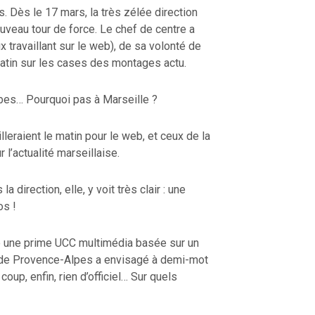
s. Dès le 17 mars, la très zélée direction
veau tour de force. Le chef de centre a
x travaillant sur le web), de sa volonté de
atin sur les cases des montages actu.
tibes… Pourquoi pas à Marseille ?
leraient le matin pour le web, et ceux de la
 l’actualité marseillaise.
a direction, elle, y voit très clair : une
os !
se une prime UCC multimédia basée sur un
e de Provence-Alpes a envisagé à demi-mot
oup, enfin, rien d’officiel… Sur quels