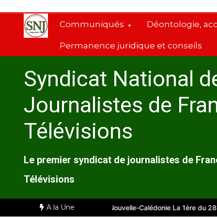
Aller
au
Communiqués
Déontologie, ac
contenu
Permanence juridique et conseils
Syndicat National d
Journalistes de Fra
Télévisions
Le premier syndicat de journalistes de Fra
Télévisions
A la Une
e
Comité d’entreprise de Nouvelle-Calédonie La 1ère du 28 juillet 