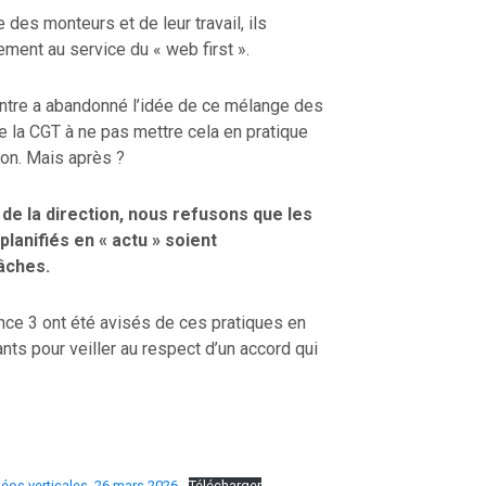
des monteurs et de leur travail, ils
ement au service du « web first ».
centre a abandonné l’idée de ce mélange des
 la CGT à ne pas mettre cela en pratique
ion. Mais après ?
 de la direction, nous refusons que les
anifiés en « actu » soient
tâches.
ce 3 ont été avisés de ces pratiques en
nts pour veiller au respect d’un accord qui
déos verticales_26 mars 2026
Télécharger