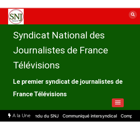
Aller
au
contenu
Syndicat National des
Journalistes de France
Télévisions
Le premier syndicat de journalistes de
France Télévisions
A la Une
26 : compte rendu du SNJ
Communiqué intersyndical
Compte-rendu