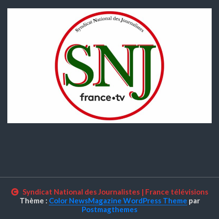
Syndicat National des Journalistes
|
France télévisions
Thème :
Color NewsMagazine WordPress Theme
par
Postmagthemes