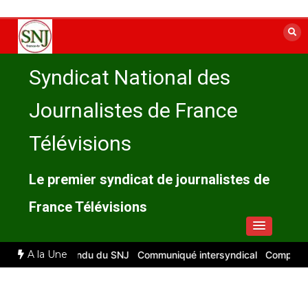
Aller
au
contenu
Syndicat National des
Journalistes de France
Télévisions
Le premier syndicat de journalistes de
France Télévisions
A la Une
026 : compte rendu du SNJ
Communiqué intersyndical
Compte-rend