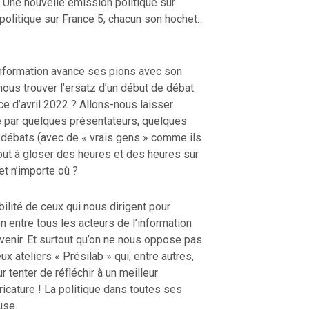
 Une nouvelle émission politique sur
politique sur France 5, chacun son hochet…
’information avance ses pions avec son
nous trouver l’ersatz d’un début de débat
ce d’avril 2022 ? Allons-nous laisser
e par quelques présentateurs, quelques
débats (avec de « vrais gens » comme ils
bout à gloser des heures et des heures sur
et n’importe où ?
ilité de ceux qui nous dirigent pour
on entre tous les acteurs de l’information
 venir. Et surtout qu’on ne nous oppose pas
x ateliers « Présilab » qui, entre autres,
 tenter de réfléchir à un meilleur
aricature ! La politique dans toutes ses
use.