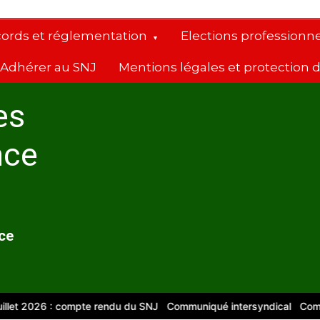
cords et réglementation
Elections professionne
Adhérer au SNJ
Mentions légales et protection
es
nce
nce
026 : compte rendu du SNJ
Communiqué intersyndical
Compte-rend