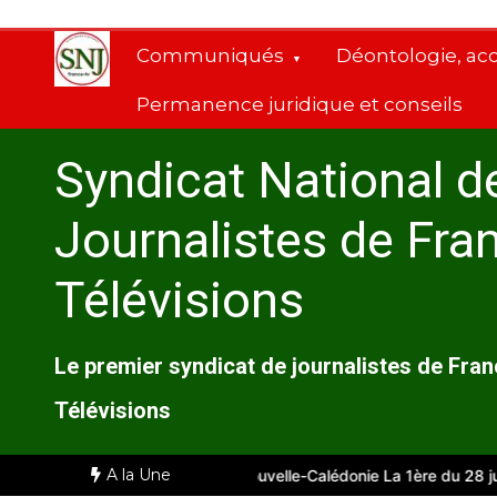
Aller
au
Communiqués
Déontologie, ac
contenu
Permanence juridique et conseils
Syndicat National d
Journalistes de Fra
Télévisions
Le premier syndicat de journalistes de Fra
Télévisions
A la Une
Comité d’entreprise de Nouvelle-Calédonie La 1ère du 28 juillet 2