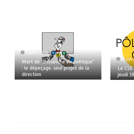
8 juillet 2026
22 juin
Mort de “Dimanche en politique”
: le dépeçage, seul projet de la
Le CSE
direction
jeudi 1