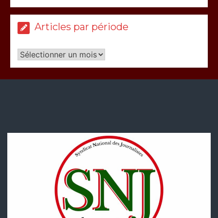
Articles par période
Articles
par
période