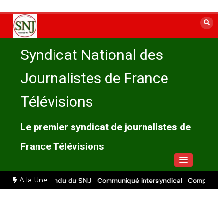
Aller
au
contenu
Syndicat National des
Journalistes de France
Télévisions
Le premier syndicat de journalistes de
France Télévisions
A la Une
026 : compte rendu du SNJ
Communiqué intersyndical
Compte-rend