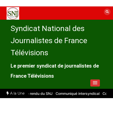
Aller
au
contenu
Syndicat National des
Journalistes de France
Télévisions
Le premier syndicat de journalistes de
France Télévisions
A la Une
et 2026 : compte rendu du SNJ
Communiqué intersyndical
Compte-r