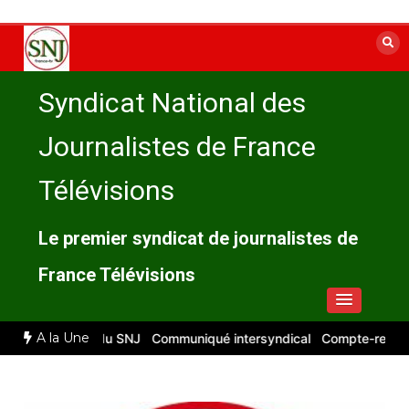
Aller
au
contenu
Syndicat National des
Journalistes de France
Télévisions
Le premier syndicat de journalistes de
France Télévisions
A la Une
: compte rendu du SNJ
Communiqué intersyndical
Compte-rendu CSE