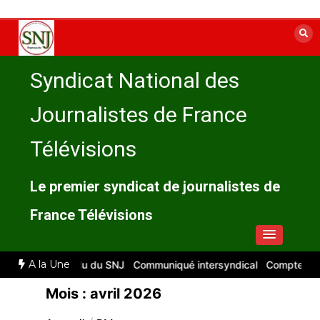
Aller
au
contenu
Syndicat National des
Journalistes de France
Télévisions
Le premier syndicat de journalistes de
France Télévisions
A la Une
6 : compte rendu du SNJ
Communiqué intersyndical
Compte-rendu C
Mois :
avril 2026