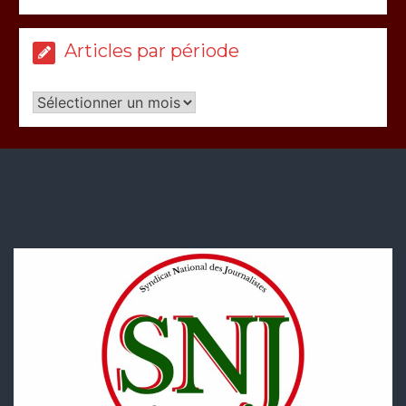
Articles par période
Articles
par
période