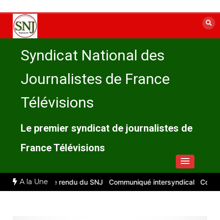
Aller
au
contenu
Syndicat National des
Journalistes de France
Télévisions
Le premier syndicat de journalistes de
France Télévisions
A la Une
t 2026 : compte rendu du SNJ
Communiqué intersyndical
Compte-re